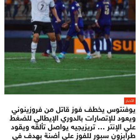
الأخبار
يوفنتوس يخطف فوز قاتل من فروزينوني
ويعود للإتصارات بالدوري الإيطالي للضغط
علي الإنتر … تريزيجيه يواصل تألقه ويقود
طرابزون سبور للفوز على أضنة بهدف في