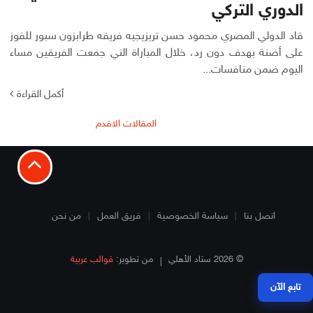
الدوري التركي
قاد الدولي المصري محمود حسن تريزيجيه فريقه طرابزون سبور للفوز
على أضنة بهدف دون رد، خلال المباراة التي جمعت الفريقين مساء
اليوم ضمن منافسات...
أكمل القراءة
تصفّح
المقالات الاقدم
المقالات
اتصل بنا
سياسة الخصوصية
فريق العمل
من نحن
© 2026 ستاد الأهلي
من تطوير:
قوالب عربية
تابع الآن