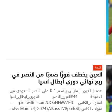
الأخبار
العين يخطف فوزًا صعبًا من النصر في
ربع نهائي دوري أبطال آسيا
هدف| العين الإماراتي يتقدم 1-0 على النصر السعودي في
الدقيقة 44#العين_النصر #دوري_ابطال_اسيا
#قنوات_الكاس pic.twitter.com/UOeHHiWZE3 —
قنوات الكاس (@AlkassTVSports) March 4, 2024 خطف