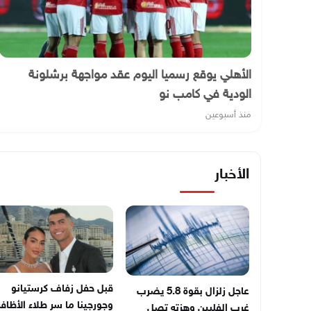
الأهلي يوقع رسميا اليوم عقد مواجهة برشلونة
الودية في كامب نو
منذ أسبوعين
الأخبار
قبل حفل زفاف كرستيانو
عاجل زلزال بقوة 5.8 يضرب
وجورجينا ما سر طلاء الأظافر
غرب الفلبين وهزته تصل