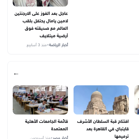
عاجل بعد الفوز على الارجنتين
لامين يامال يحتفل بلقب
العالم مع صديقته فوق
أرضية ميتلايف
أخبار الرياضة
•
منذ 3 أسابيع
←
افتتاح قبة السلطان الأشرف
قائمة الجامعات الأهلية
قايتباي في القاهرة بعد
المعتمدة
ترميمها
أخبار مصر
•
منذ أسبوعين