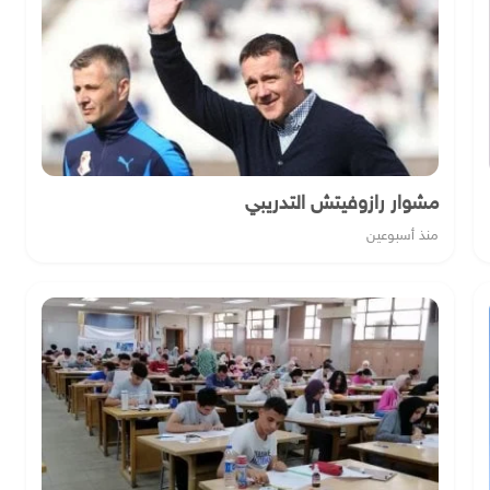
مشوار رازوفيتش التدريبي
منذ أسبوعين