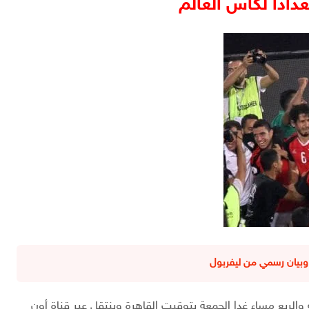
دادا لكأس العالم
وبيان رسمي من ليفربول
الربع مساء غدا الجمعة بتوقيت القاهرة وينتقل عبر قناة أون