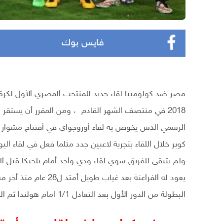
فايس بوك
مصر ضد كولومبيا لقاء جديد للمنتخب المصري الأول لكر
2018 في منتصف الشهر القادم ، ومن المقرر أن يستقر ا
كوبر خلال اللقاء بتجربة لاعبين جدد مثلما فعل في لقاء ا
ولم يتبقي للفريق سوي لقاء ودي واحد أمام بلجيكا قبل 
البطولة من الدور الأول بعد التعادل 1/1 امام هولندا ثم التعادل 0/0 أمام أيرلندا ثم الهزيمة امام أنجلترا 1/0 .