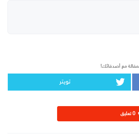
مقالة مع أصدقائك!
تويتر
‫0 تعليق