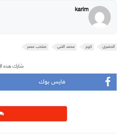
karim
الحضري
كوبر
محمد النني
منتخب مصر
شارك هذه ال
فايس بوك