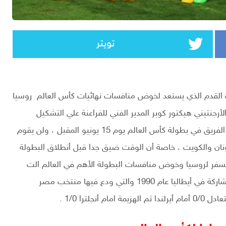
تويتر
ة القدم الذي يستعد لخوض منافسات نهائيات كأس العالم روسيا
لأرجنتيني هيكتور كوبر المدير الفني للفراعنة علي التشكيل
الرسمي الذس يخوض به لقاء أوروجواي في أفتتاح مشوار الفريق في بطولة كأس العالم يوم 15 يونيو المقبل ، ولن يقوم
ليونان والكويت ، خاصة أن الوقت ضيق جدا قبل أنطلاق البطولة
السفر لروسيا وخوض منافسات البطولة الأهم في العالم الت
يعود له الفراعنة بعد غياب طويل أمتد ل28 عام منذ أخر مشاركة في أيطاليا عام 1990 والتي ودع فيها منتخب مصر