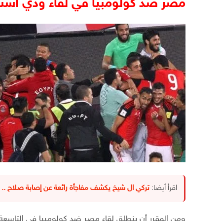
مصر ضد كولومبيا في لقاء ودي أستع
اقرأ أيضا:
تركي ال شيخ يكشف مفاجأة رائعة عن إصابة صلاح .. 
ومن المقرر أن ينطلق لقاء مصر ضد كولومبيا في التاسعة و