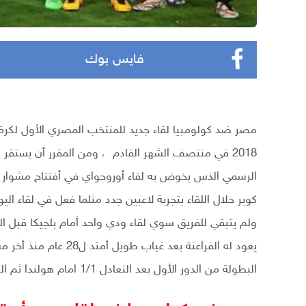
فايس بوك
مصر ضد كولومبيا لقاء جديد للمنتخب المصري الأول لكر
2018 في منتصف الشهر القادم ، ومن المقرر أن يستقر ا
كوبر خلال اللقاء بتجربة لاعبين جدد مثلما فعل في لقاء ا
ولم يتبقي للفريق سوي لقاء ودي واحد أمام بلجيكا قبل 
البطولة من الدور الأول بعد التعادل 1/1 امام هولندا ثم التعادل 0/0 أمام أيرلندا ثم الهزيمة امام أنجلترا 1/0 .