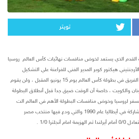
تويتر
ة القدم الذي يستعد لخوض منافسات نهائيات كأس العالم روسيا
لأرجنتيني هيكتور كوبر المدير الفني للفراعنة علي التشكيل
الرسمي الذس يخوض به لقاء أوروجواي في أفتتاح مشوار الفريق في بطولة كأس العالم يوم 15 يونيو المقبل ، ولن يقوم
ليونان والكويت ، خاصة أن الوقت ضيق جدا قبل أنطلاق البطولة
السفر لروسيا وخوض منافسات البطولة الأهم في العالم الت
يعود له الفراعنة بعد غياب طويل أمتد ل28 عام منذ أخر مشاركة في أيطاليا عام 1990 والتي ودع فيها منتخب مصر