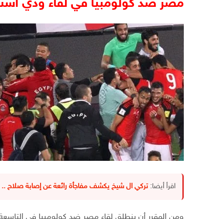
مصر ضد كولومبيا في لقاء ودي أستع
اقرأ أيضا:
تركي ال شيخ يكشف مفاجأة رائعة عن إصابة صلاح .. 
ومن المقرر أن ينطلق لقاء مصر ضد كولومبيا في التاسعة و