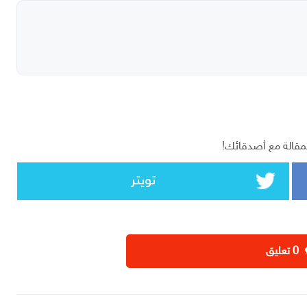
مقالة مع أصدقائك!
تويتر
‫0 تعليق