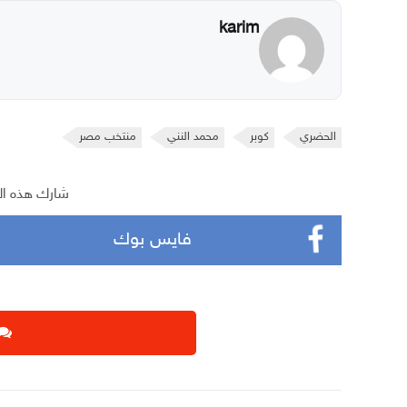
karim
الحضري
كوبر
محمد النني
منتخب مصر
شارك هذه ال
فايس بوك