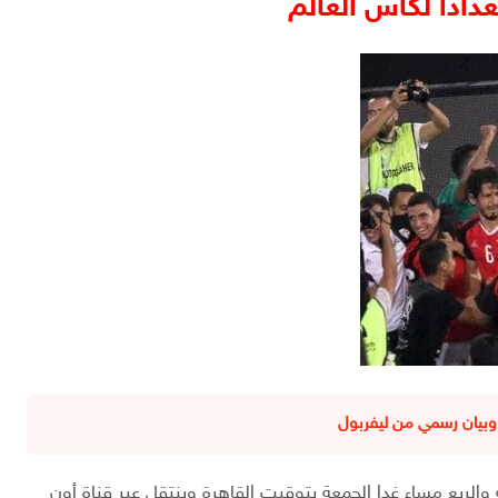
دادا لكأس العالم
وبيان رسمي من ليفربول
الربع مساء غدا الجمعة بتوقيت القاهرة وينتقل عبر قناة أون