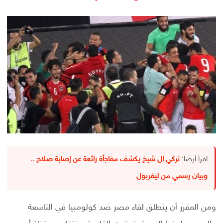
اقرأ أيضا:
تركي ال شيخ يكشف مفاجأة رائعة عن إصابة صلاح ..
وبيان رسمي من ليفربول
ومن المقرر أن ينطلق لقاء مصر ضد كولومبيا في التاسعة