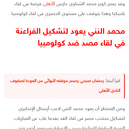
وقد يمنح كوبر محمد الشناوي حارس
الأهلي
فرصة في لقاء
بلجيكيا وهذا يتوقف علي مستوي الحضري في لقاء كولومبيا .
محمد النني يعود لتشكيل الفراعنة
في لقاء مصد ضد كولومبيا
اقرأ أيضا:
رمضان صبحي يحسم موقفه النهائي من العودة لصفوف
النادي الأهلي
ومن المنتظر أن يعود محمد النني لاعب أرسنال الإنجليزي
لتشكيل منتخب مصر في لقاء الغد بعدما غاب عن المباريات
الودية السابقة للفراعنة بسبب الإصابة وسيعود أحمد فتحي