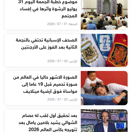
موضوع خطبة الجمعة اليوم 31
يوليو الرشوة وأثرها في إفساد
المجتمع
الجمعة: 31 / 07 / 2026
الصحف الإسبانية تحتفي بالنجمة
الثانية بعد الفوز على الأرجنتين
الإثنين: 20 / 07 / 2026
الصورة الاشهر حاليا في العالم من
صورة تحميم قبل 19 عاما إلى
مواساة فوق أرضية ميتلايف
الإثنين: 20 / 07 / 2026
بعد تحقيق أول لقب له عصام
الشوالي يشيد بلامين يامال بعد
تتويجه بكأس العالم 2026