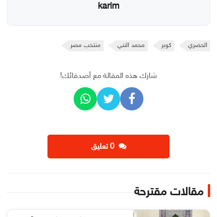
karim
الحضري
كوبر
محمد النني
منتخب مصر
شارك هذه المقالة مع أصدقائك!
‫0 تعليق
مقالات مقترحة