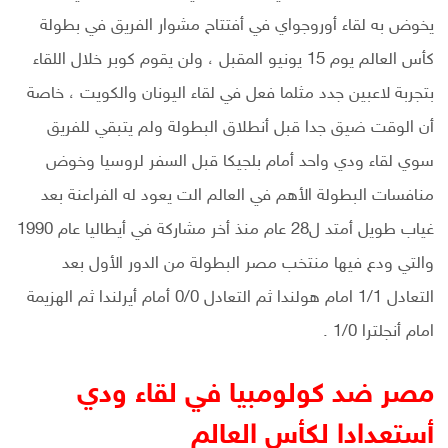
يخوض به لقاء أوروجواي في أفتتاح مشوار الفريق في بطولة
كأس العالم يوم 15 يونيو المقبل ، ولن يقوم كوبر خلال اللقاء
بتجربة لاعبين جدد مثلما فعل في لقاء اليونان والكويت ، خاصة
أن الوقت ضيق جدا قبل أنطلاق البطولة ولم يتبقي للفريق
سوي لقاء ودي واحد أمام بلجيكا قبل السفر لروسيا وخوض
منافسات البطولة الأهم في العالم الت يعود له الفراعنة بعد
غياب طويل أمتد ل28 عام منذ أخر مشاركة في أيطاليا عام 1990
والتي ودع فيها منتخب مصر البطولة من الدور الأول بعد
التعادل 1/1 امام هولندا ثم التعادل 0/0 أمام أيرلندا ثم الهزيمة
امام أنجلترا 1/0 .
مصر ضد كولومبيا في لقاء ودي
أستعدادا لكأس العالم