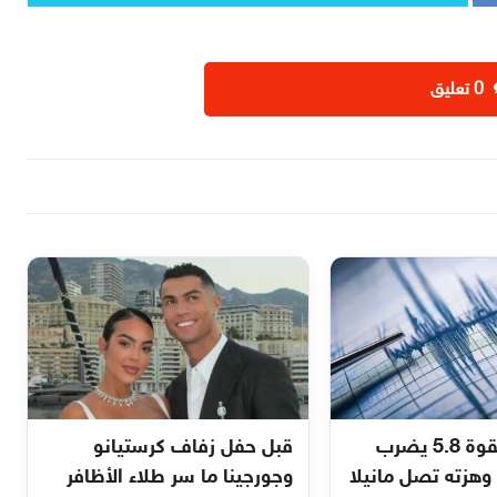
‫0 تعليق
عاجل زلزال بقوة 5.8 يضرب
قبل حفل زفاف كرستيانو
وهزته تصل مانيلا
وجورجينا ما سر طلاء الأظافر