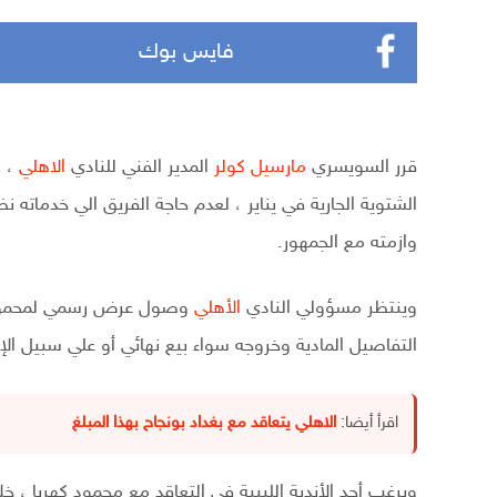
فايس بوك
قرر السويسري
مارسيل كولر
المدير الفني للنادي
الاهلي
، ر
الشتوية الجارية في يناير ، لعدم حاجة الفريق الي خدماته نظ
وازمته مع الجمهور.
وينتظر مسؤولي النادي
الأهلي
وصول عرض رسمي لمحمود كه
التفاصيل المادية وخروجه سواء بيع نهائي أو علي سبيل الإعار
اقرأ أيضا:
الاهلي يتعاقد مع بغداد بونجاح بهذا المبلغ
ويرغب أحد الأندية الليبية في التعاقد مع محمود كهربا ، خ