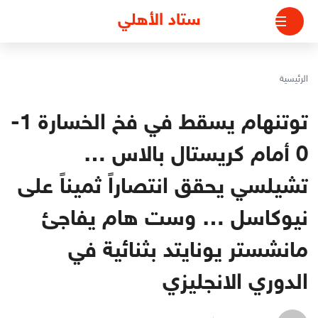
لتجاوز
ستاد الأهلي
لى
لمحتوى
الرئيسية
توتنهام يسقط في فخ الخسارة 1-
0 أمام كريستال بالاس …
تشيلسي يحقق انتصاراً ثميناً على
نيوكاسل … وست هام يفاجئ
مانشستر يونايتد بثنائية في
الدوري الانجليزي