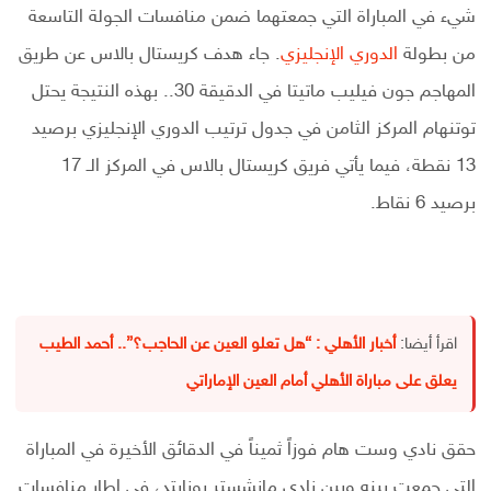
شيء في المباراة التي جمعتهما ضمن منافسات الجولة التاسعة
من بطولة
الدوري الإنجليزي
. جاء هدف كريستال بالاس عن طريق
المهاجم جون فيليب ماتيتا في الدقيقة 30.. بهذه النتيجة يحتل
توتنهام المركز الثامن في جدول ترتيب الدوري الإنجليزي برصيد
13 نقطة، فيما يأتي فريق كريستال بالاس في المركز الـ 17
برصيد 6 نقاط.
اقرأ أيضا:
أخبار الأهلي : “هل تعلو العين عن الحاجب؟”.. أحمد الطيب
يعلق على مباراة الأهلي أمام العين الإماراتي
حقق نادي وست هام فوزاً ثميناً في الدقائق الأخيرة في المباراة
التي جمعت بينه وبين نادي مانشستر يونايتد، في إطار منافسات