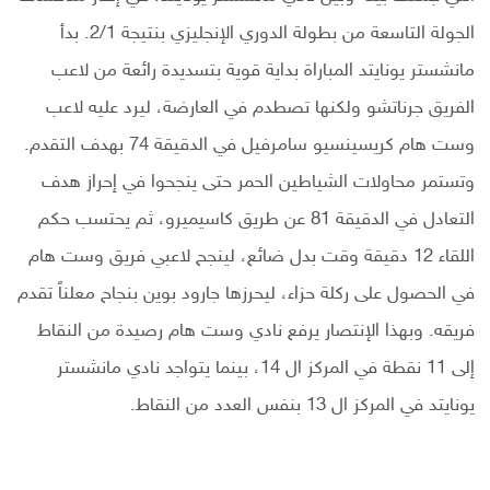
الجولة التاسعة من بطولة الدوري الإنجليزي بنتيجة 2/1. بدأ
مانشستر يونايتد المباراة بداية قوية بتسديدة رائعة من لاعب
الفريق جرناتشو ولكنها تصطدم في العارضة، ليرد عليه لاعب
وست هام كريسينسيو سامرفيل في الدقيقة 74 بهدف التقدم.
وتستمر محاولات الشياطين الحمر حتى ينجحوا في إحراز هدف
التعادل في الدقيقة 81 عن طريق كاسيميرو، ثم يحتسب حكم
اللقاء 12 دقيقة وقت بدل ضائع، لينجح لاعبي فريق وست هام
في الحصول على ركلة حزاء، ليحرزها جارود بوين بنجاح معلناً تقدم
فريقه. وبهذا الإنتصار يرفع نادي وست هام رصيدة من النقاط
إلى 11 نقطة في المركز ال 14، بينما يتواجد نادي مانشستر
يونايتد في المركز ال 13 بنفس العدد من النقاط.