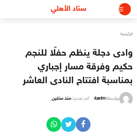
لتجاوز
ستاد الأهلي
لى
لمحتوى
الرئيسية
وادى دجلة ينظم حفلًا للنجم
حكيم وفرقة مسار إجباري
بمناسبة افتتاح النادى العاشر
بواسطة
karim
آخر تحديث
منذ سنتين