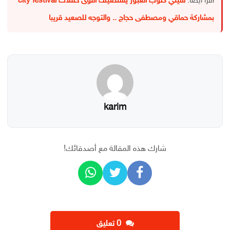
اقرأ أيضا:
سيتي كلوب العبور يستضيف أقوى حفلات city festival
بمشاركة حماقي ومصطفى حجاج .. والتوجه للصعيد قريبا
karim
شارك هذه المقالة مع أصدقائك!
‫0 تعليق