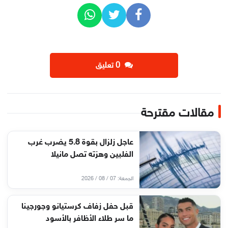
‫0 تعليق
مقالات مقترحة
عاجل زلزال بقوة 5.8 يضرب غرب
الفلبين وهزته تصل مانيلا
الجمعة: 07 / 08 / 2026
قبل حفل زفاف كرستيانو وجورجينا
ما سر طلاء الأظافر بالأسود