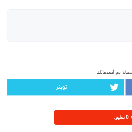
مقالة مع أصدقائك!
تويتر
‫0 تعليق