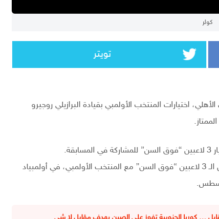
كولر
تويتر
الأهلي، اختيارات المنتخب الأولمبي بقيادة البرازيلي روجيرو
لممتاز.
قة.
للتواجد ضمن الـ 3 لاعبين “فوق السن” مع المنتخب الأولمبي، في أولمبياد
ابل … كوريا الجنوبية تفوز على الصين بهدف مقابل لا شي