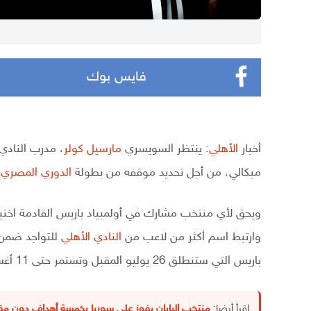
فايس بوك
أخبار
الأهلي
: ينتظر السويسري
مارسيل كولر
، مدرب النادي 
ميكالي، من أجل تحديد موقفه من بطولة
الدوري المصري
ا
ويحق لأي منتخب مشارك في أولمبياد باريس القادمة اختيار 3 لاعبين “فوق السن” للمشاركة في المساب
وارتبط اسم أكثر من لاعب من
النادي الأهلي
باريس التي ستنطلق 26 يوليو المقبل وتستمر حتى 11 أغسطس.
اقرأ أيضا:
منتخب اليابان يفوز على سوريا بخمسة أهداف دون مق