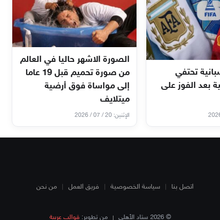
الصورة الاشهر حاليا في العالم
انية تحتفي
من صورة تحميم قبل 19 عاما
ية بعد الفوز على
إلى مواساة فوق أرضية
ميتلايف
الإثنين: 20 / 07 / 2026
اتصل بنا
سياسة الخصوصية
فريق العمل
من نحن
© 2026 ستاد الأهلي
من تطوير:
قوالب عربية