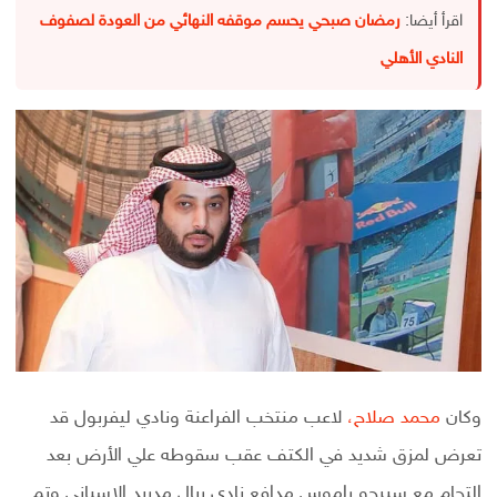
اقرأ أيضا:
رمضان صبحي يحسم موقفه النهائي من العودة لصفوف
النادي الأهلي
وكان
محمد صلاح،
لاعب منتخب الفراعنة ونادي ليفربول قد
تعرض لمزق شديد في الكتف عقب سقوطه علي الأرض بعد
إلتحام مع سيرجو راموس مدافع نادي ريال مدريد الإسباني وتم