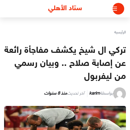
لتجاوز
ستاد الأهلي
لى
لمحتوى
الرئيسية
تركي ال شيخ يكشف مفاجأة رائعة
عن إصابة صلاح .. وبيان رسمي
من ليفربول
بواسطة
karim
آخر تحديث
منذ 8 سنوات