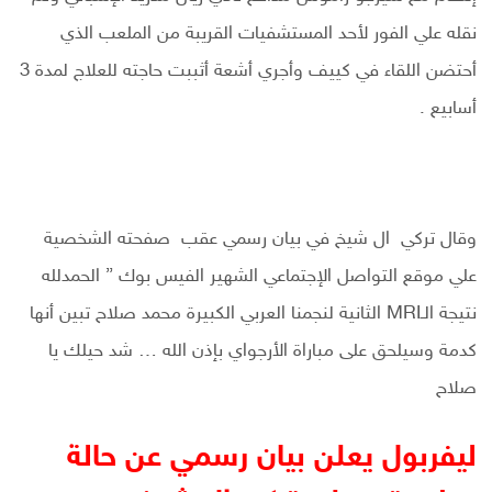
نقله علي الفور لأحد المستشفيات القريبة من الملعب الذي
أحتضن اللقاء في كييف وأجري أشعة أثببت حاجته للعلاج لمدة 3
أسابيع .
وقال تركي ال شيخ في بيان رسمي عقب صفحته الشخصية
علي موقع التواصل الإجتماعي الشهير الفيس بوك ” الحمدلله
نتيجة الـMRI الثانية لنجمنا العربي الكبيرة محمد صلاح تبين أنها
كدمة وسيلحق على مباراة الأرجواي بإذن الله … شد حيلك يا
صلاح
ليفربول يعلن بيان رسمي عن حالة