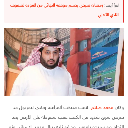
اقرأ أيضا:
رمضان صبحي يحسم موقفه النهائي من العودة لصفوف
النادي الأهلي
وكان
محمد صلاح،
لاعب منتخب الفراعنة ونادي ليفربول قد
تعرض لمزق شديد في الكتف عقب سقوطه علي الأرض بعد
إلتحام مع سيرجو راموس مدافع نادي ريال مدريد الإسباني وتم