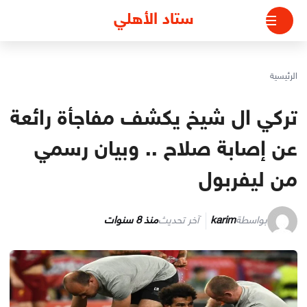
لتجاوز
ستاد الأهلي
لى
لمحتوى
الرئيسية
تركي ال شيخ يكشف مفاجأة رائعة
عن إصابة صلاح .. وبيان رسمي
من ليفربول
بواسطة
karim
آخر تحديث
منذ 8 سنوات