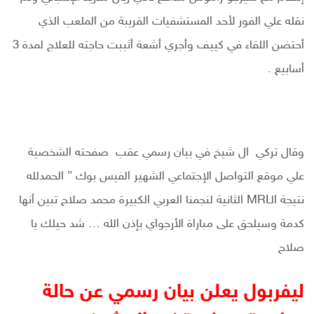
نقله علي الفور لأحد المستشفيات القريبة من الملعب الذي
أحتضن اللقاء في كييف وأجري أشعة أثببت حاجته للعلاج لمدة 3
أسابيع .
وقال تركي ال شيخ في بيان رسمي عقب صفحته الشخصية
علي موقع التواصل الإجتماعي الشهير الفيس بوك ” الحمدلله
نتيجة الـMRI الثانية لنجمنا العربي الكبيرة محمد صلاح تبين أنها
كدمة وسيلحق على مباراة الأرجواي بإذن الله … شد حيلك يا
صلاح
ليفربول يعلن بيان رسمي عن حالة