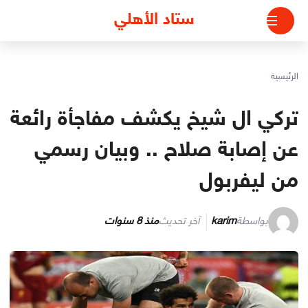
لتجاوز
ستاد الأهلي
لى
لمحتوى
الرئيسية
تركي ال شيخ يكشف مفاجأة رائعة
عن إصابة صلاح .. وبيان رسمي
من ليفربول
بواسطة
karim
آخر تحديث
منذ 8 سنوات