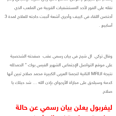
نقله علي الفور لأحد المستشفيات القريبة من الملعب الذي
أحتضن اللقاء في كييف وأجري أشعة أثببت حاجته للعلاج لمدة 3
أسابيع .
وقال تركي ال شيخ في بيان رسمي عقب صفحته الشخصية
علي موقع التواصل الإجتماعي الشهير الفيس بوك ” الحمدلله
نتيجة الـMRI الثانية لنجمنا العربي الكبيرة محمد صلاح تبين أنها
كدمة وسيلحق على مباراة الأرجواي بإذن الله … شد حيلك يا
صلاح
ليفربول يعلن بيان رسمي عن حالة