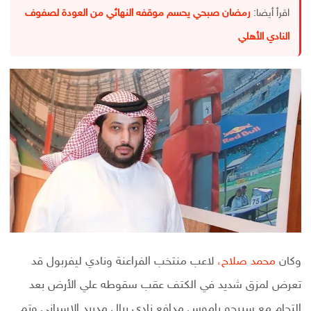
اقرأ أيضا:
رمضان صبحي يحسم موقفه النهائي من العودة لصفوف
النادي الأهلي
وكان
محمد صلاح،
لاعب منتخب الفراعنة ونادي ليفربول قد
تعرض لمزق شديد في الكتف عقب سقوطه علي الأرض بعد
إلتحام مع سيرجو راموس مدافع نادي ريال مدريد الإسباني وتم