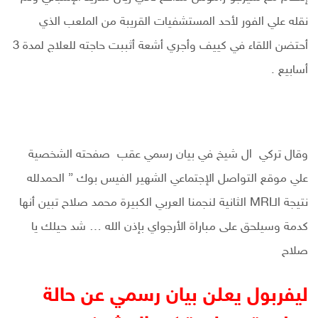
نقله علي الفور لأحد المستشفيات القريبة من الملعب الذي
أحتضن اللقاء في كييف وأجري أشعة أثببت حاجته للعلاج لمدة 3
أسابيع .
وقال تركي ال شيخ في بيان رسمي عقب صفحته الشخصية
علي موقع التواصل الإجتماعي الشهير الفيس بوك ” الحمدلله
نتيجة الـMRI الثانية لنجمنا العربي الكبيرة محمد صلاح تبين أنها
كدمة وسيلحق على مباراة الأرجواي بإذن الله … شد حيلك يا
صلاح
ليفربول يعلن بيان رسمي عن حالة