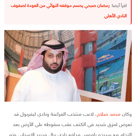
اقرأ أيضا:
رمضان صبحي يحسم موقفه النهائي من العودة لصفوف
النادي الأهلي
وكان
محمد صلاح،
لاعب منتخب الفراعنة ونادي ليفربول قد
تعرض لمزق شديد في الكتف عقب سقوطه علي الأرض بعد
إلتحام مع سيرجو راموس مدافع نادي ريال مدريد الإسباني وتم