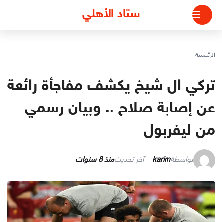
لتجاوز
ستاد الأهلي
لى
لمحتوى
الرئيسية
تركي ال شيخ يكشف مفاجأة رائعة
عن إصابة صلاح .. وبيان رسمي
من ليفربول
بواسطة
karim
آخر تحديث
منذ 8 سنوات