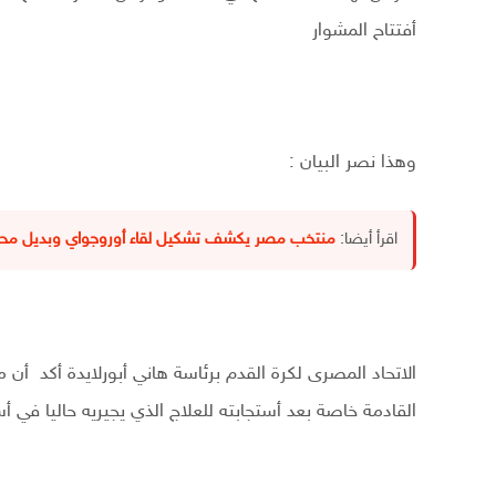
أفتتاح المشوار
وهذا نصر البيان :
اقرأ أيضا:
منتخب مصر يكشف تشكيل لقاء أوروجواي وبديل محم
الاتحاد المصرى لكرة القدم برئاسة هاني أبورلايدة أكد
القادمة خاصة بعد أستجابته للعلاج الذي يجيريه حاليا في أسب