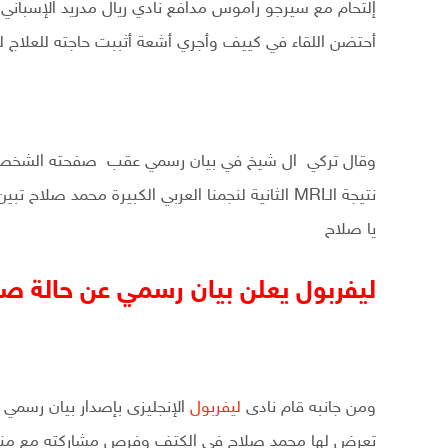
إلتحام مع سيرجو راموس مدافع نادي ريال مدريد الإسباني 
أحتضن اللقاء في كييف وأجري أشعة أثببت حاجته للعلاج لمدة 3 أسا
وقال تركي ال شيخ في بيان رسمي عقب صفحته الشخصية ع
نتيجة الـMRI الثانية لنجمنا العربي الكبيرة محمد 
يا صلاح
ليفربول يعلن بيان رسمي عن حالة صل
ومن جانبه قام نادى
ليفربول
الإنجليزى بإصدار بيان رسمي
تعرض لها محمد صلاح في الكتف وفرص مشاركته مع منتخب