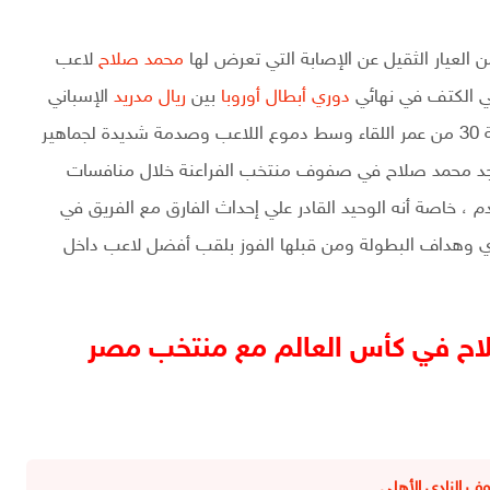
 العيار الثقيل عن الإصابة التي تعرض لها
محمد صلاح
لاعب
ي الكتف في نهائي
دوري أبطال أوروبا
بين
ريال مدريد
الإسباني
وليفربول الأنجليزي وتسببت في مغادردة للقاء في الدقيقة 30 من عمر اللقاء وسط دموع اللاعب وصدمة شديدة لجماهير
تواجد محمد صلاح في صفوف منتخب الفراعنة خلال منافسات
، خاصة أنه الوحيد القادر علي إحداث الفارق مع الفريق في
زي وهداف البطولة ومن قبلها الفوز بلقب أفضل لاعب داخل
اح في كأس العالم مع منتخب مصر
 النادي الأهلي