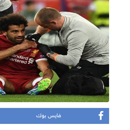
فايس بوك