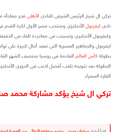
تركي ال شيخ الرئيس الشرفي للنادي
الأهلي
فجر مفاجأة من
نادي
ليفربول
الأنجليزي ومنتخب مصر الأول لكرة القدم ف
ليفربول والجماهير المصرية التي تعقد أمال كبيرة علي 
بطولة
كأس العالم
القادمة في روسيا منتصف الشهر القادم 
البطولة بعد تتويجه بلقب أفضل لاعب في الدوري الأنجلي
القارة السمراء
تركي ال شيخ يؤكد مشاركة محمد صل
اقرأ أيضا:
رمضان صبحي يحسم موقفه النهائي من العودة لصفوف