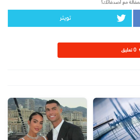
مقالة مع أصدقائك!
تويتر
‫0 تعليق