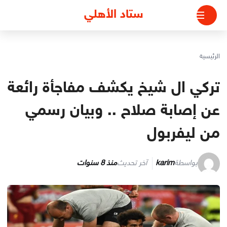
لتجاوز
ستاد الأهلي
لى
لمحتوى
الرئيسية
تركي ال شيخ يكشف مفاجأة رائعة
عن إصابة صلاح .. وبيان رسمي
من ليفربول
بواسطة
karim
آخر تحديث
منذ 8 سنوات