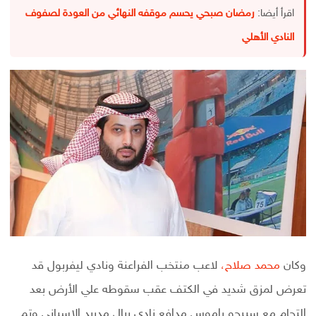
اقرأ أيضا:
رمضان صبحي يحسم موقفه النهائي من العودة لصفوف
النادي الأهلي
وكان
محمد صلاح،
لاعب منتخب الفراعنة ونادي ليفربول قد
تعرض لمزق شديد في الكتف عقب سقوطه علي الأرض بعد
إلتحام مع سيرجو راموس مدافع نادي ريال مدريد الإسباني وتم