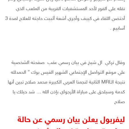
نقله علي الفور لأحد المستشفيات القريبة من الملعب الذي
أحتضن اللقاء في كييف وأجري أشعة أثببت حاجته للعلاج لمدة 3
أسابيع .
وقال تركي ال شيخ في بيان رسمي عقب صفحته الشخصية
علي موقع التواصل الإجتماعي الشهير الفيس بوك ” الحمدلله
نتيجة الـMRI الثانية لنجمنا العربي الكبيرة محمد صلاح تبين أنها
كدمة وسيلحق على مباراة الأرجواي بإذن الله … شد حيلك يا
صلاح
ليفربول يعلن بيان رسمي عن حالة