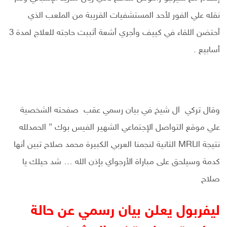
نقله علي الفور لأحد المستشفيات القريبة من الملعب الذي
أحتضن اللقاء في كييف وأجري أشعة أثببت حاجته للعلاج لمدة 3
أسابيع .
وقال تركي ال شيخ في بيان رسمي عقب صفحته الشخصية
علي موقع التواصل الإجتماعي الشهير الفيس بوك ” الحمدلله
نتيجة الـMRI الثانية لنجمنا العربي الكبيرة محمد صلاح تبين أنها
كدمة وسيلحق على مباراة الأرجواي بإذن الله … شد حيلك يا
صلاح
ليفربول يعلن بيان رسمي عن حالة