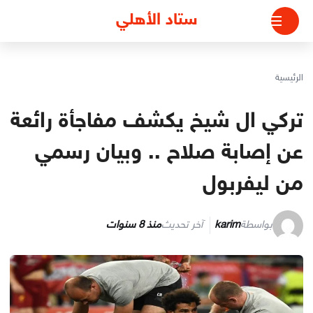
لتجاوز
ستاد الأهلي
لى
لمحتوى
الرئيسية
تركي ال شيخ يكشف مفاجأة رائعة
عن إصابة صلاح .. وبيان رسمي
من ليفربول
بواسطة
karim
آخر تحديث
منذ 8 سنوات