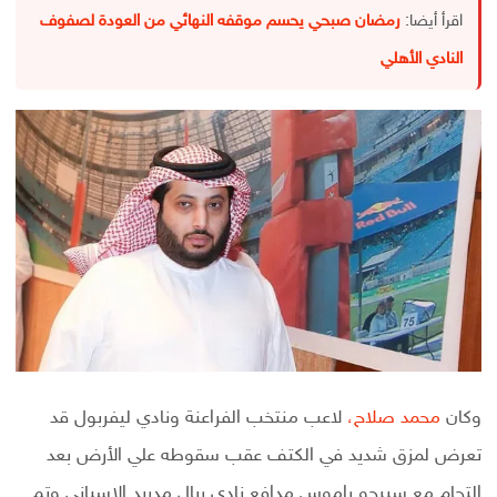
اقرأ أيضا:
رمضان صبحي يحسم موقفه النهائي من العودة لصفوف
النادي الأهلي
وكان
محمد صلاح،
لاعب منتخب الفراعنة ونادي ليفربول قد
تعرض لمزق شديد في الكتف عقب سقوطه علي الأرض بعد
إلتحام مع سيرجو راموس مدافع نادي ريال مدريد الإسباني وتم