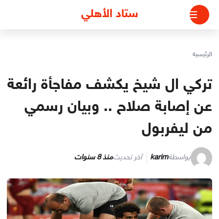
لتجاوز
ستاد الأهلي
لى
لمحتوى
الرئيسية
تركي ال شيخ يكشف مفاجأة رائعة
عن إصابة صلاح .. وبيان رسمي
من ليفربول
بواسطة
karim
آخر تحديث
منذ 8 سنوات