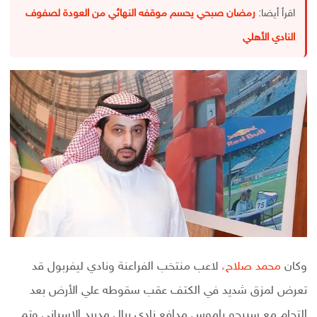
اقرأ أيضا:
رمضان صبحي يحسم موقفه النهائي من العودة لصفوف
النادي الأهلي
وكان
محمد صلاح،
لاعب منتخب الفراعنة ونادي ليفربول قد
تعرض لمزق شديد في الكتف عقب سقوطه علي الأرض بعد
إلتحام مع سيرجو راموس مدافع نادي ريال مدريد الإسباني وتم