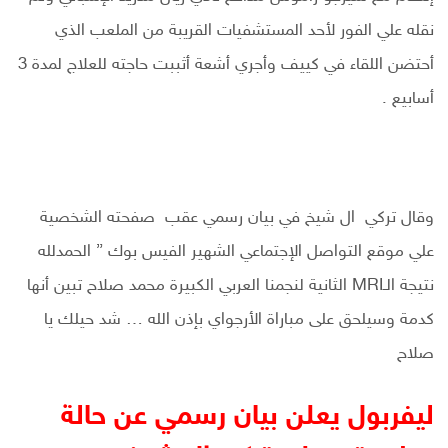
نقله علي الفور لأحد المستشفيات القريبة من الملعب الذي
أحتضن اللقاء في كييف وأجري أشعة أثببت حاجته للعلاج لمدة 3
أسابيع .
وقال تركي ال شيخ في بيان رسمي عقب صفحته الشخصية
علي موقع التواصل الإجتماعي الشهير الفيس بوك ” الحمدلله
نتيجة الـMRI الثانية لنجمنا العربي الكبيرة محمد صلاح تبين أنها
كدمة وسيلحق على مباراة الأرجواي بإذن الله … شد حيلك يا
صلاح
ليفربول يعلن بيان رسمي عن حالة