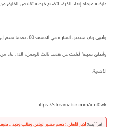
عارضة مرماه إبعاد الكرة، لتضيع فرصة تقليص الفارق من ات
وأنهى ريان مينديز، المباراة في الدقيقة 80، بعدما تقدم إلى حدود منطقة جزاء خورفكان،
وأطلق قذيفة أعلنت عن هدف ثالث للوصل، الذي عاد من ك
الأهمية.
https://streamable.com/xml0wk
اقرأ أيضا:
أخبار الأهلي : حسم مصير الرباعي وطلب وحيد .. ت