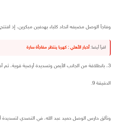
وفاجأ الوصل مضيفه اتحاد كلباء بهدفين مبكرين، إذ افتتح 
اقرأ أيضا:
أخبار الأهلي : كهربا ينتظر مفاجأة سارة
3، بانطلاقة من الجانب الأيمن وتسديدة أرضية قوية، ثم أضاف جواو فيجريدو، الثاني في
الدقيقة 9.
وتألق حارس الوصل حميد عبد الله، في التصدي لتسديدة أندرسون 