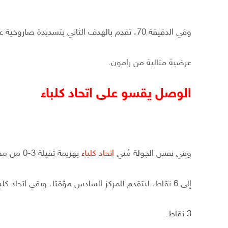
وفي الدقيقة 70، تقدم بالهدف الثاني بتسديدة صاروخية عبر قائده إسماعيل مطر من
عرضية مثالية من رامون.
الوصل يقسو على اتحاد كلباء
وفي نفس الجولة مُني
اتحاد كلباء
بهزيمة ثقيلة 3-0 من مضيفه الوصل، الذي رفع رصيده
إلى 6 نقاط، ليتقدم للمركز السادس مؤقتا، وبقي اتحاد كلباء في المركز العاشر مؤقتا برصيد
3 نقاط.