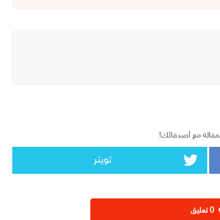
مقالة مع أصدقائك!
تويتر
‫0 تعليق