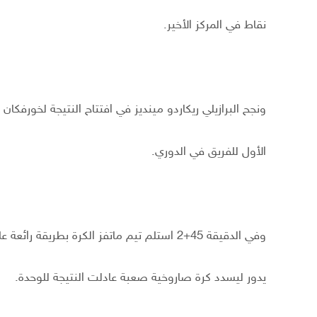
نقاط في المركز الأخير.
ونجح البرازيلي ريكاردو مينديز في افتتاح النتيجة لخورفكان في الدقيقة
الأول للفريق في الدوري.
وفي الدقيقة 45+2 استلم تيم ماتفز الكرة بطريقة رائعة على حدود منطقة الجزاء، قبل أن
يدور ليسدد كرة صاروخية صعبة عادلت النتيجة للوحدة.