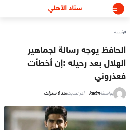
لتجاوز
ستاد الأهلي
لى
لمحتوى
الرئيسية
الحافظ يوجه رسالة لجماهير
الهلال بعد رحيله :إن أخطأت
فعذروني
بواسطة
karim
آخر تحديث
منذ 6 سنوات