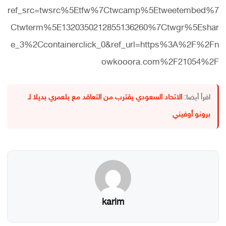
ref_src=twsrc%5Etfw%7Ctwcamp%5Etweetembed%7
Ctwterm%5E1320350212855136260%7Ctwgr%5Eshar
e_3%2Ccontainerclick_0&ref_url=https%3A%2F%2Fn
owkooora.com%2F21054%2F
اقرأ أيضا:
الاتحاد السعودي يقترب من التعاقد مع بلعمري بديلا لـ
برونو أوفيني
karim