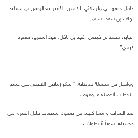
كامل دعمها لي ولزملائي اللاعبين: الأمير عبدالرحمن بن مساعد،
نواف بن سعد، سامي
الجابر، محمد بن فيصل، فهد بن نافل، فهد المفرج، سعود
كريري”.
وواصل في سلسلة تغريداته: “أشكر زملائي اللاعبين على جميع
اللحظات الجميلة والوقوف
بعد العثرات و مشاركتهم في صعود المنصات خلال الفترة التي
قضيناها سوياً 9 بطولات