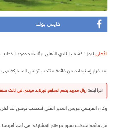
فايس بوك
الأهلي
نيوز : كشف النادي الأهلي برئاسة محمود الخطيب 
بعد قرار إستبعاده من قائمة منتخب تونس المشاركة في بطو
اقرأ أيضا:
ريال مدريد يضم المدافع فيرلاند ميندي في ثالث صفقا
وكان الفرنسي جريس المدير الفني لمنتخب تونس قد أعلن
من قائمة منتخب نسور قرطاج المشاركة في أمم أفريقيا 