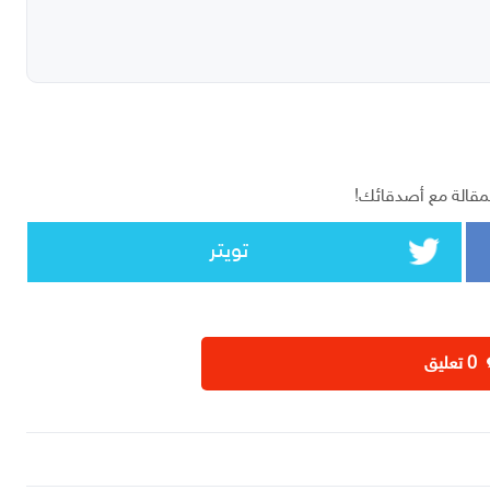
مقالة مع أصدقائك!
تويتر
‫0 تعليق