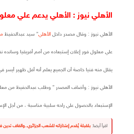
الأهلي نيوز : الأهلي يدعم علي معلو
الأهلي نيوز : وقال مصدر داخل
الأهلي
” سيد عبدالحفيظ
مد
علي معلول فور إعلان إستبعاده من أمم أفريقيا وسانده نفس
يقلل منه فنيا خاصة أن الجميع يعلم أنه أفل ظهير أيسر في ال
الأهلي نيوز : وأضاف المصدر ” وطلب عبدالحفيظ من معل
الإستبعاد بالحصول علي راحه سلبية مناسبة ، من أجل الإس
اقرأ أيضا:
بلقبلة يُقدم إعتذاراته للشعب الجزائري..والفاف تدين