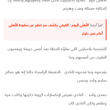
الأهلي نيوز : ضحوا بكارتيرون لأجل البقاء وصورتهم وأعتقد إن
الحكاية مسالة وقت وهيتم
اقرأ أيضا:
الأهلي اليوم : القيعي يكشف سر خطير عن سقوط الأهلي
أمام صن داونز
التضحية بلاسارتي اللي بقاؤه للحظة بعد أمس جريمة ويغضون
الطرف عن أنفسهم وما
يقدموه وما قدموه للنادي ،الحقيقة الراسخة حاليا إنه هو صالح
سليم واحد وحسن
حمدي واحد ، النادي تعرض لإنكسارات كروية ذكرتها وكانت مرة
وعلقم ولكن النادي كان