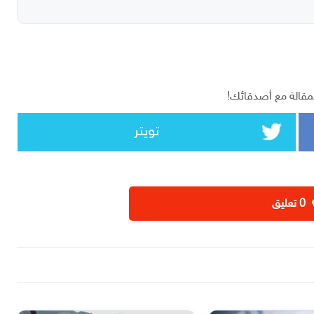
مقالة مع أصدقائك!
تويتر
‫0 تعليق