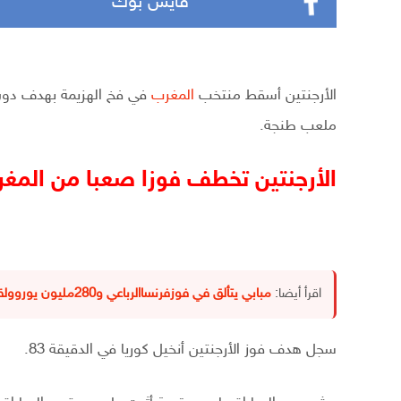
فايس بوك
الأرجنتين أسقط منتخب
المغرب
في فخ الهزيمة بهدف دون رد
ملعب طنجة.
الأرجنتين تخطف فوزا صعبا من المغ
اقرأ أيضا:
مبابي يتألق في فوزفرنساالرباعي و280مليون يوروولقب دوري الأبطال خطةزيدان لضمة
سجل هدف فوز الأرجنتين أنخيل كوريا في الدقيقة 83.