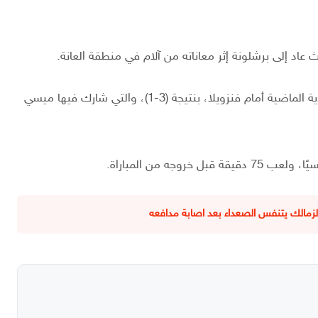
 عاد إلى برشلونة إثر معاناته من آلام في منطقة العانة.
وكان المنتخب الأرجنتيني قد تلقى هزيمة خلال مباراته الودية الماضية أمام فنزويلا، بنتيجة (3-1)، والتي شارك فيها ميسي
قبل خروجه من المباراة.
والزمالك يتنفس الصعداء بعد اصابة مدافعه