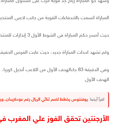
وشهد جو المباراة رياح جد قوية أثرت على مستوى المباراة،
المباراة اتسمت بالاندفاعات القوية من جانب لاعبي المنتخ
حيث أصدر حكم المباراة في الشوط الأول 3 إنذارات للمنتخب المغربي، وإنذارا للمنتخب الأرجنتيني.
ولم تشهد احداث المباراة جديد، حيث غابت الفرص الحقيق
وفي الدقيقة 83 جاءالهدف الأول من اللاعب أنخ
الهدف الأول.
اقرأ أيضا:
يوفنتوس يخطط لضم ثنائي الريال رغم عودةزيدان..ورون
الأرجنتين تحقق الفوز علي المغرب 